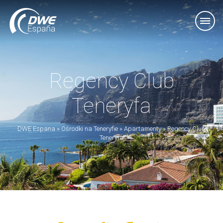
Regency Club
Teneryfa
DWE Espana
»
Ośrodki na Teneryfie
»
Apartamenty
»
Regency Club
Teneryfa