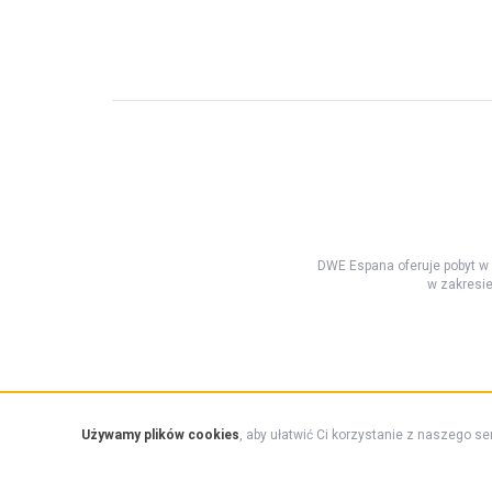
DWE Espana oferuje pobyt w
w zakresi
Używamy plików cookies
, aby ułatwić Ci korzystanie z naszego se