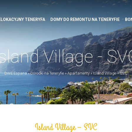
ELOKACYJNY TENERYFA
DOMY DO REMONTU NA TENERYFIE
BO
Island Village - SV
DWE Espana
»
Ośrodki na Teneryfie
»
Apartamenty
»
Island Village – SVC
Island Village – SVC