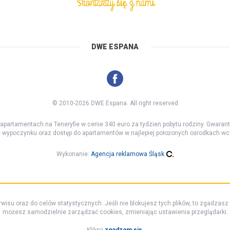
Skontaktuj się z nami
DWE ESPANA
© 2010-2026 DWE Espana. All right reserved
 apartamentach na Teneryfie w cenie 340 euro za tydzień pobytu rodziny. Gwara
e wypoczynku oraz dostęp do apartamentów w najlepiej położonych ośrodkach w
Wykonanie:
Agencja reklamowa Śląsk
rwisu oraz do celów statystycznych. Jeśli nie blokujesz tych plików, to zgadzasz
możesz samodzielnie zarządzać cookies, zmieniając ustawienia przeglądarki.