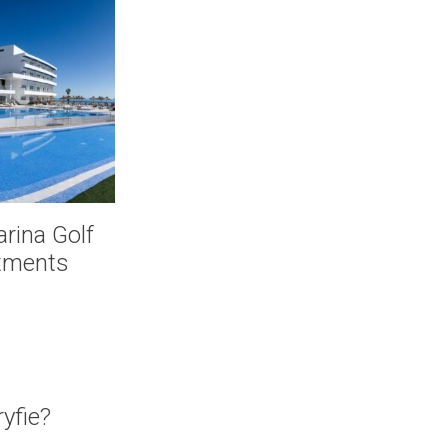
rina Golf
tments
yfie?