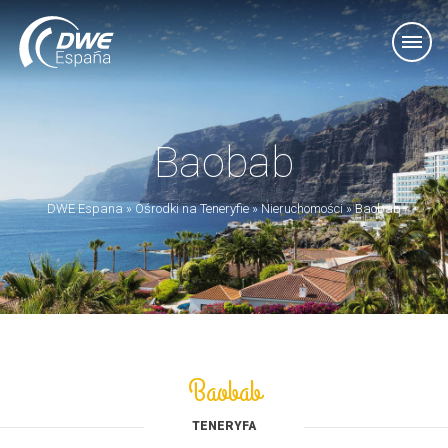
Baobab
DWE Espana
»
Ośrodki na Teneryfie
»
Nieruchomości
»
Baobab
Baobab
TENERYFA